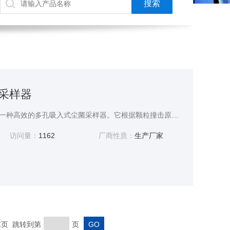
菌采样器
FKC-1浮游细菌采样器是一种高效的多孔吸入式尘菌采样器。它根据颗粒撞击原理和等速采样理论设计，采样直接，采样口风速与洁净室内风速基本一致，能更准确地反映洁净室内的微生物浓度。采样时，带尘菌空气高速通过微孔，被撞击在培养皿内的琼脂表面；这些活体微生物在培养过程中，发生动态再水化过程，高速生长，从而更快得出结果。
访问量：
1162
厂商性质：
生产厂家
 末页 跳转到第
页