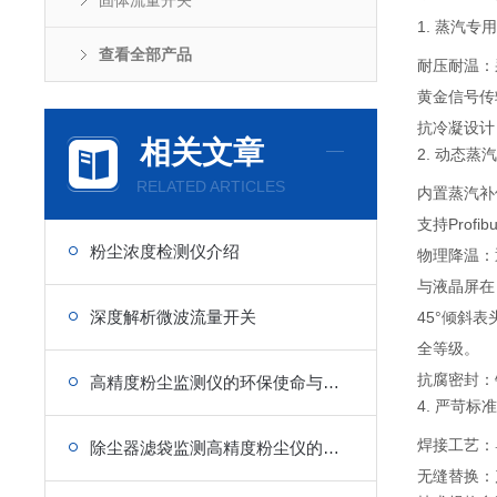
固体流量开关
1. 蒸汽专
查看全部产品
耐压耐温：采
黄金信号传
抗冷凝设计
相关文章
2. 动态蒸
RELATED ARTICLES
内置蒸汽补
支持Prof
粉尘浓度检测仪介绍
物理降温：
与液晶屏在 
深度解析微波流量开关
45°倾斜
全等级。
抗腐密封：
高精度粉尘监测仪的环保使命与实践
4. 严苛标
焊接工艺：
除尘器滤袋监测高精度粉尘仪的重要作用
无缝替换：