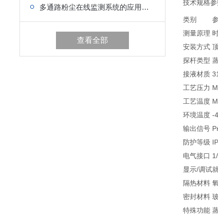
技术规格参
多通路粉尘在线监测系统的应用与重要性
类别
测量原理
时
查看全部
安装方式
顶
探杆类型
蒸
接液材质
3
工艺压力
M
工艺温度
M
环境温度
-
输出信号
P
防护等级
I
电气接口
1
显示/调试
就
隔热材料
氧
密封材料
玻
特殊功能