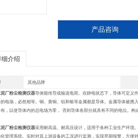
产品咨询
详细介绍
牌
其他品牌
水泥厂粉尘检测仪器
导体能传导或输送电荷。在静电状态下，导体可定义
分的电场，必然相等。铜、黄铜、铝和银等金属都是导体。金属导体被携
分布，以使导体内的总电场为零， 否则导体各部分就具有不同的电位。构
水泥厂粉尘检测仪器
采用耐高温、耐高压设计，适用于各种工业生产环境
动化管理系统。实时对其上游设备的工况进行监测，实现早期报警，方便