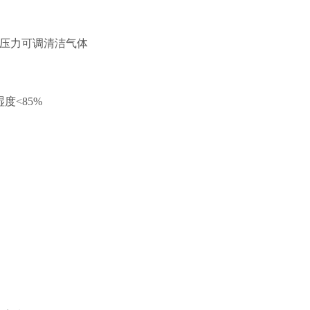
的压力可调清洁气体
湿度<85%
。