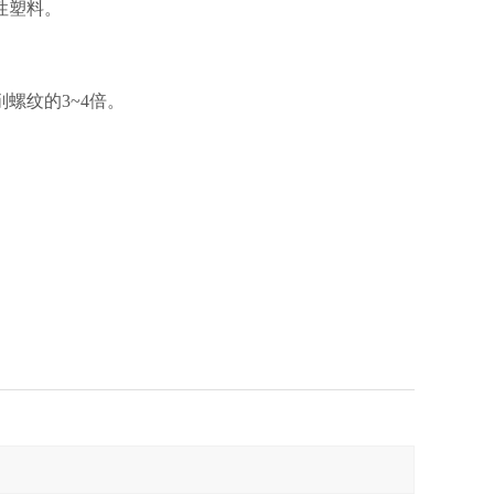
性塑料。
螺纹的3~4倍。