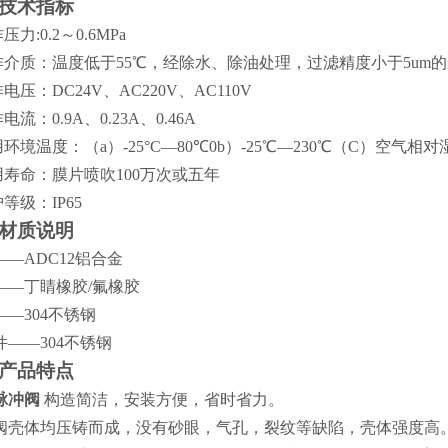
技术指标
压力:0.2～0.6MPa
工作介质：温度低于55℃，经除水、除油处理，过滤精度小于5um
作电压：DC24V、AC220V、AC110V
作电流：0.9A、0.23A、0.46A
用环境温度：（a）-25°C—80℃0b）-25℃—230℃（C）空气相对
使用寿命：膜片喷吹100万次或五年
护等级：IP65
材质说明
——ADC12铝合金
——丁睛橡胶/氟橡胶
——304不锈钢
件——304不锈钢
产品特点
脉冲阀
构造简洁，安装方便，省时省力。
阀壳体均压铸而成，没有砂眼，气孔，裂纹等缺陷，壳体强度高