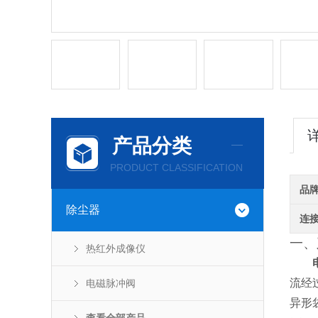
产品分类
PRODUCT CLASSIFICATION
品
除尘器
连
一、
热红外成像仪
流经
电磁脉冲阀
异形