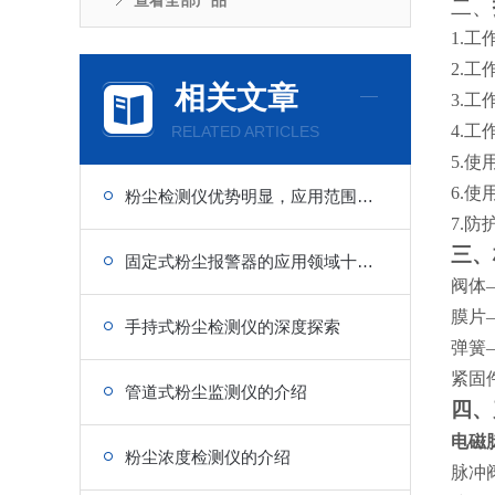
查看全部产品
二、
1.工作
2.
相关文章
3.工
4.工
RELATED ARTICLES
5.使
6.
粉尘检测仪优势明显，应用范围广泛
7.防
三、
固定式粉尘报警器的应用领域十分广泛
阀体
膜片
手持式粉尘检测仪的深度探索
弹簧
紧固
管道式粉尘监测仪的介绍
四、
电磁
粉尘浓度检测仪的介绍
脉冲