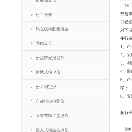
密度测量仪
粉尘
被越
粉尘开关
可轻
风在线粉测量装置
对下
多行
固体流量计
1、产
2、采
粉尘声光报警仪
3、
4、采
便携式粉尘仪
5、产
粉尘测定仪
移；
6、变
布袋粉尘检测仪
多行
管道式粉尘监测仪
微电
插入式粉尘检测仪