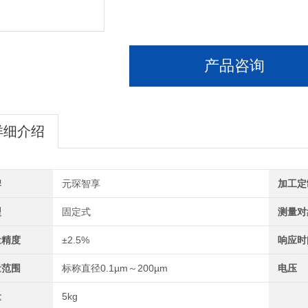
产品咨询
详细介绍
牌
元琛智享
加工定
型
固定式
测量对
量精度
±2.5%
响应时
量范围
标称直径0.1µm～200µm
电压
量
5kg