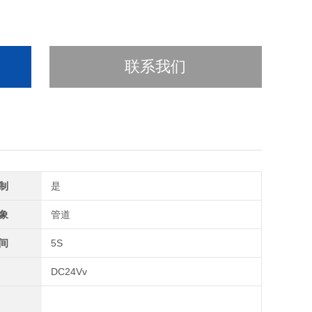
联系我们
制
是
象
管道
间
5S
DC24Vv