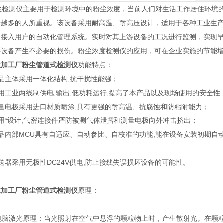
检测仪主要用于检测环境中的粉尘浓度，当前人们对生活工作居住环境的
来越多的人所重视。该设备采用耐高温、耐高压设计，适用于各种工业生
松接入用户的自动化管理系统。实时对其上游设备的工况进行监测，实现早
游设备产生不必要的损伤。粉尘浓度检测仪的应用，可在企业实施的节能
业加工厂粉尘管道式检测仪
功能特点：
品主体采用一体化结构,抗干扰性能强；
用工业两线制供电,输出,低功耗运行,提高了本产品以及现场使用的安全性
测量电极采用进口材质喷涂,具有更强的耐高温、抗腐蚀和防粘附能力；
用*设计,气密连接件严防被测气体泄露和测量电极向外冲击挤出；
品内部MCU具有自适应、自动参比、自校准的功能,能在设备安装初期自
送器采用无极性DC24V供电,防止接线失误损坏设备的可能性。
业加工厂粉尘管道式检测仪
原理：
脑激光原理：当光照射在空气中悬浮的颗粒物上时，产生散射光。在颗粒