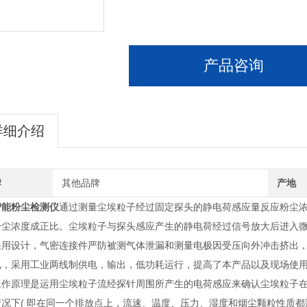
产品咨询
详细介绍
牌
其他品牌
产地
智能粉尘检测仪
通过测量尘埃粒子经过固定探头的静电荷感应量反应粉尘
粉尘浓度成正比。尘埃粒子与探头感应产生的静电荷经过信号放大后进入
采用设计，气密连接件严防被测气体泄漏和测量电极因受压向外冲击挤出，
电，采用工业两线制供电，输出，低功耗运行，提高了本产品以及现场使
理是运用尘埃粒子流经探针周围所产生的电荷感应来确认尘埃粒子在线排放量
况下( 即在同一个排放点上，流速、温度、压力、湿度和烟尘颗粒性质都没