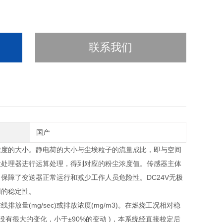
联系我们
国产
浓度的大小。静电荷的大小与尘埃粒子的流量成比，即与空间
微处理器进行运算处理，得到对应的粉尘浓度值。传感器主体
保障了变送器正常运行和减少工作人员危险性。DC24V无极
用的稳定性。
(mg/sec)或排放浓度(mg/m3)。在燃烧工况相对稳
有很大的变化，小于±90%的变动 )，本系统经直接校定后