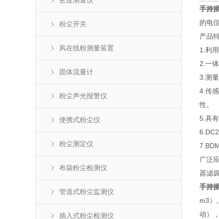
密度测量仪
手持
的电
粉尘开关
产品
风在线粉测量装置
1.利
2.
固体流量计
3.
4.
粉尘声光报警仪
性。
5.具
便携式粉尘仪
6.D
粉尘测定仪
7.B
广泛
布袋粉尘检测仪
器滤
手持
管道式粉尘监测仪
m3
动），
插入式粉尘检测仪