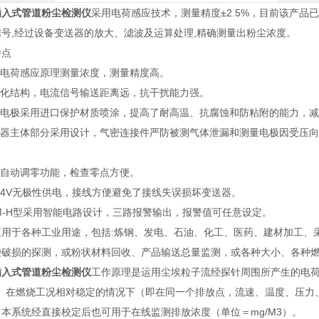
插入式管道粉尘检测仪
采用电荷感应技术，测量精度±2.5%，目前该产
信号,经过设备变送器的放大、滤波及运算处理,精确测量出粉尘浓度。
特点
用电荷感应原理测量浓度，测量精度高。
一体化结构，电流信号输送距离远，抗干扰能力强。
测量电极采用进口保护材质喷涂，提高了耐高温、抗腐蚀和防粘附的能力，
传感器主体部分采用设计，气密连接件严防被测气体泄漏和测量电极因受压
有自动调零功能，检查零点方便。
C24V无极性供电，接线方便避免了接线失误损坏变送器。
DM-H型采用智能电路设计，三路报警输出，报警值可任意设定。
应用于各种工业用途，包括:炼钢、发电、石油、化工、医药、建材加工、
袋破损的探测，或粉状材料回收、产品输送总量监测，或各种大小、各种
插入式管道粉尘检测仪
工作原理是运用尘埃粒子流经探针周围所产生的电荷感应
）。在燃烧工况相对稳定的情况下（即在同一个排放点，流速、温度、压力、
本系统经直接校定后也可用于在线监测排放浓度（单位＝mg/M3）。