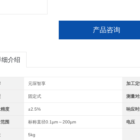
产品咨询
详细介绍
牌
元琛智享
加工定
型
固定式
测量对
量精度
±2.5%
响应时
量范围
标称直径0.1µm～200µm
电压
量
5kg