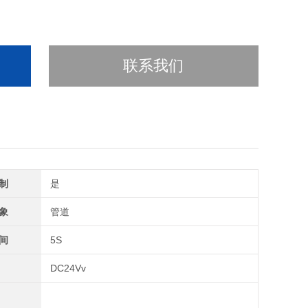
联系我们
制
是
象
管道
间
5S
DC24Vv