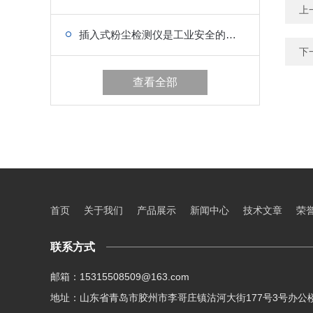
上
插入式粉尘检测仪是工业安全的隐形守护者
下
查看全部
首页
关于我们
产品展示
新闻中心
技术文章
荣
联系方式
邮箱：15315508509@163.com
地址：山东省青岛市胶州市李哥庄镇沽河大街177号3号办公楼