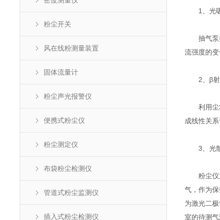
密度测量仪
1、光吸
粉尘开关
抽气泵抽
风在线粉测量装置
流强度的变
固体流量计
2、β射
粉尘声光报警仪
利用尘粒可
便携式粉尘仪
成线性关系
粉尘测定仪
3、光散
布袋粉尘检测仪
粉尘仪通
气，作为保
管道式粉尘监测仪
为激光二极
插入式粉尘检测仪
室的待测气