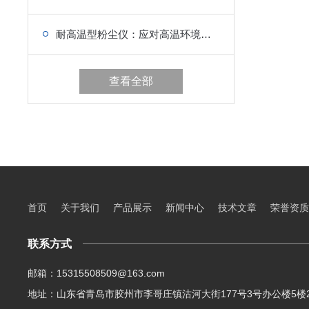
耐高温型粉尘仪：应对高温环境的粉尘监测设备
查看全部
首页
关于我们
产品展示
新闻中心
技术文章
荣誉资质
联系方式
邮箱：15315508509@163.com
地址：山东省青岛市胶州市李哥庄镇沽河大街177号3号办公楼5楼2