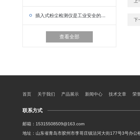
上
插入式粉尘检测仪是工业安全的隐形守护者
下
查看全部
首页
关于我们
产品展示
新闻中心
技术文章
荣
联系方式
邮箱：15315508509@163.com
地址：山东省青岛市胶州市李哥庄镇沽河大街177号3号办公楼