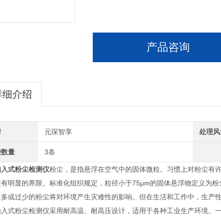
产品咨询
详细介绍
牌
元琛智享
处理风
袋数量
3条
插入式粉尘检测仪
粉尘，是指悬浮在空气中的固体微粒。习惯上对粉尘有
没有明显的界限。标准化组织规定，粒径小于75μm的固体悬浮物定义为
过多或过少的粉尘将对环境产生灾难性的影响。但在生活和工作中，生产
式粉尘检测仪采用耐高温、耐高压设计，适用于各种工业生产环境。一