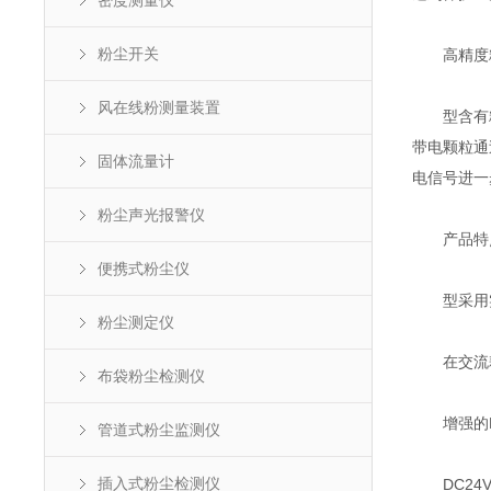
密度测量仪
粉尘开关
高精度粉
风在线粉测量装置
型含有粉
带电颗粒通
固体流量计
电信号进一
粉尘声光报警仪
产品特
便携式粉尘仪
型采用实
粉尘测定仪
在交流耦合
布袋粉尘检测仪
增强的E
管道式粉尘监测仪
插入式粉尘检测仪
DC24V