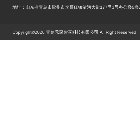
地址：山东省青岛市胶州市李哥庄镇沽河大街177号3号办公楼5楼2
Copyright©2026 青岛元琛智享科技有限公司 All Right Reserve