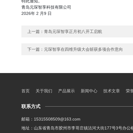
特此通知。
青岛元琛智享科技有限公司
2026年 2 月9 日
上一篇：
青岛元琛智享正月初八开工启航
下一篇：
元琛智享在四维升级大会斩获多项合作意向
首页
关于我们
产品展示
新闻中心
技术文章
荣
联系方式
邮箱：15315508509@163.com
地址：山东省青岛市胶州市李哥庄镇沽河大街177号3号办公楼