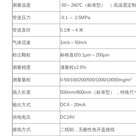
测量温度
-50～260℃（标准型） （ 高温需
管道压力
-0.1 ～ 2.5MPa
管道直径
0.1米～4 米
气体流速
1m/s～50m/s
粉尘颗粒
标称直径0.1µm～200µm
测量精度
满量程±2.5%
测量量程
0-50/100/200/500/1000/10000m
插入长度
500mm/800mm（标准型） ，特
输出方式
DC4－20mA
供电电压
DC24V
接线方式
二线制，无极性免开盖接线