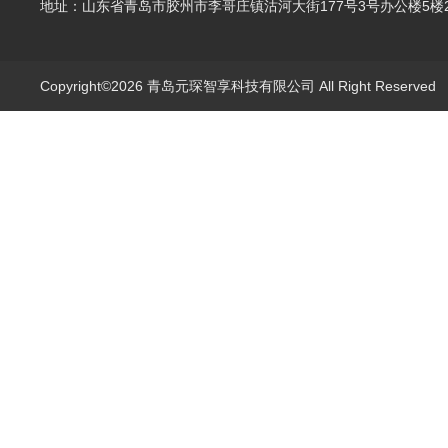
地址：山东省青岛市胶州市李哥庄镇沽河大街177号3号办公楼5楼2
Copyright©2026 青岛元琛智享科技有限公司 All Right Reserve