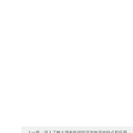
上一篇：
深入了解土壤有机碳恒温加热器的特点和应用